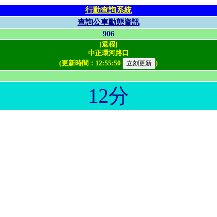
行動查詢系統
查詢公車動態資訊
906
[返程]
中正環河路口
(更新時間：
12:55:50
)
12分