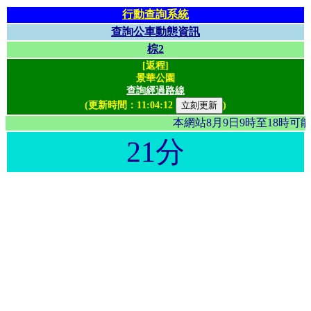
行動查詢系統
查詢公車動態資訊
棕2
[返程]
景華公園
查詢經過路線
(更新時間：
11:04:12
)
本網站8月9日9時至18時
21分