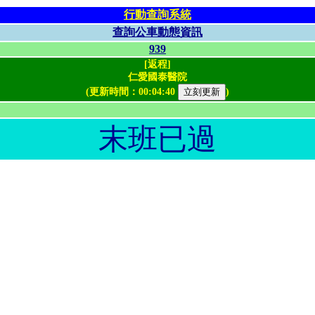
行動查詢系統
查詢公車動態資訊
939
[返程]
仁愛國泰醫院
(更新時間：
00:04:40
)
末班已過