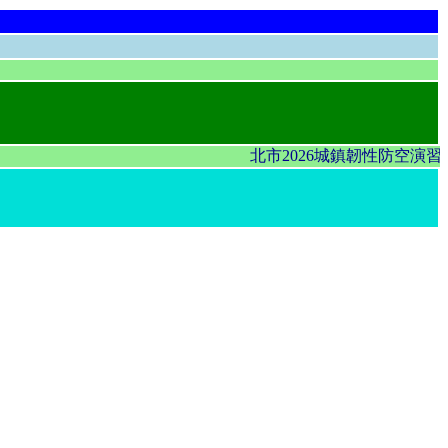
北市2026城鎮韌性防空演