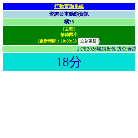
行動查詢系統
查詢公車動態資訊
橘25
[去程]
修德國小
(更新時間：
10:09:58
)
北市2026城鎮韌性防空演
18分