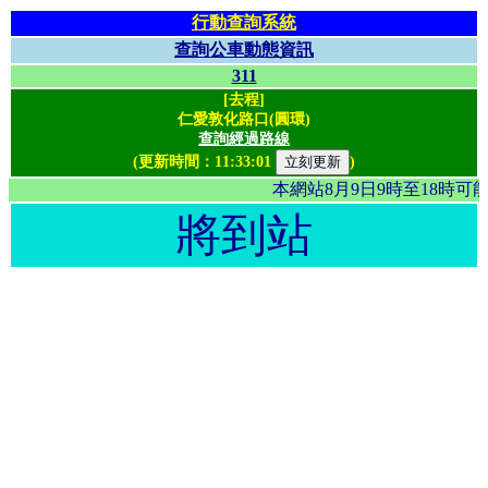
行動查詢系統
查詢公車動態資訊
311
[去程]
仁愛敦化路口(圓環)
查詢經過路線
(更新時間：
11:33:01
)
本網站8月9日9時至18時
將到站