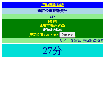
行動查詢系統
查詢公車動態資訊
227
[去程]
永安市場(永貞路)
查詢經過路線
(更新時間：
20:37:53
)
８／１３演習行動網路降速影
27分