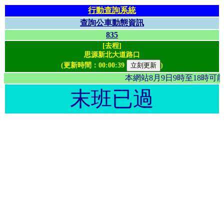
行動查詢系統
查詢公車動態資訊
835
[去程]
思源新北大道路口
(更新時間：
00:00:39
)
本網站8月9日9時至18時
末班已過