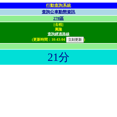
行動查詢系統
查詢公車動態資訊
278區
[去程]
萬隆
查詢經過路線
(更新時間：
10:43:04
)
21分