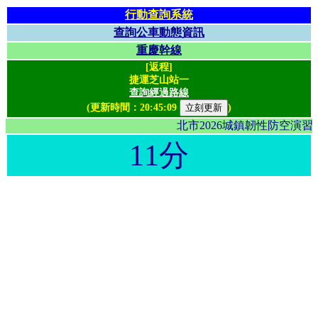
行動查詢系統
查詢公車動態資訊
重慶幹線
[返程]
捷運芝山站一
查詢經過路線
(更新時間：
20:45:09
)
北市2026城鎮韌性防空演
11分