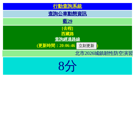
行動查詢系統
查詢公車動態資訊
藍29
[去程]
西藏路
查詢經過路線
(更新時間：
20:06:46
)
北市2026城鎮韌性防空演
8分