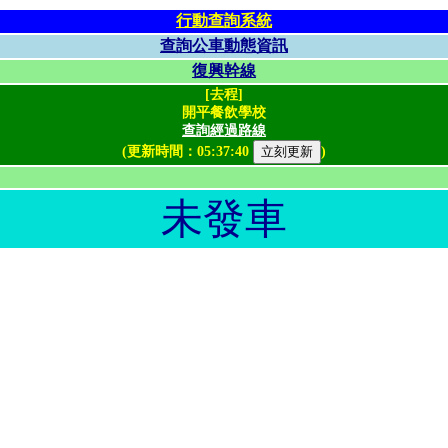
行動查詢系統
查詢公車動態資訊
復興幹線
[去程]
開平餐飲學校
查詢經過路線
(更新時間：
05:37:40
)
未發車