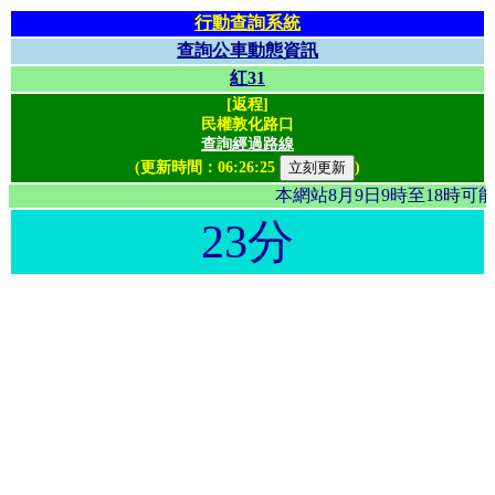
行動查詢系統
查詢公車動態資訊
紅31
[返程]
民權敦化路口
查詢經過路線
(更新時間：
06:26:25
)
本網站8月9日9時至18時
23分