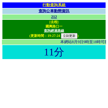
行動查詢系統
查詢公車動態資訊
212
[去程]
國興路口一
查詢經過路線
(更新時間：
19:27:24
)
本網站8月9日9時至18時
11分