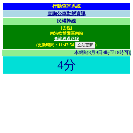
行動查詢系統
查詢公車動態資訊
民權幹線
[去程]
南港軟體園區南站
查詢經過路線
(更新時間：
11:47:54
)
本網站8月9日9時至18時
4分