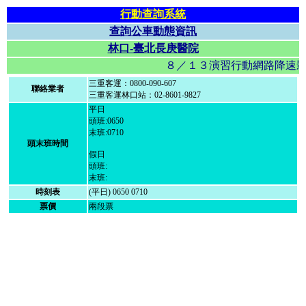
行動查詢系統
查詢公車動態資訊
林口-臺北長庚醫院
８／１３演習行動網路降速影
三重客運：0800-090-607
聯絡業者
三重客運林口站：02-8601-9827
平日
頭班:0650
末班:0710
頭末班時間
假日
頭班:
末班:
時刻表
(平日) 0650 0710
票價
兩段票