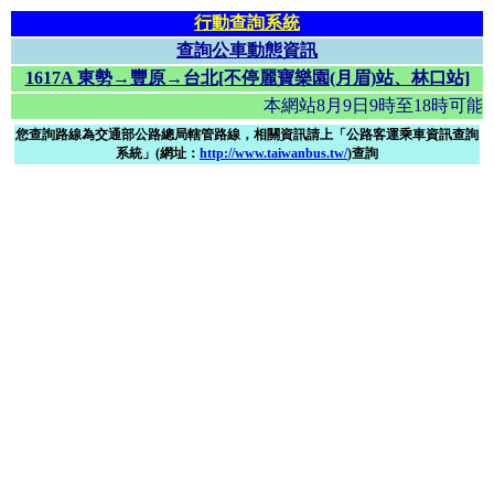
行動查詢系統
查詢公車動態資訊
1617A 東勢→豐原→台北[不停麗寶樂園(月眉)站、林口站]
本網站8月9日9時至18時
您查詢路線為交通部公路總局轄管路線，相關資訊請上「公路客運乘車資訊查詢
系統」(網址：
http://www.taiwanbus.tw/
)查詢