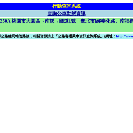
行動查詢系統
查詢公車動態資訊
5250A 桃園市大園區→南崁→國道1號→臺北市[經奉化路、南福街
部公路總局轄管路線，相關資訊請上「公路客運乘車資訊查詢系統」(網址：
http://www