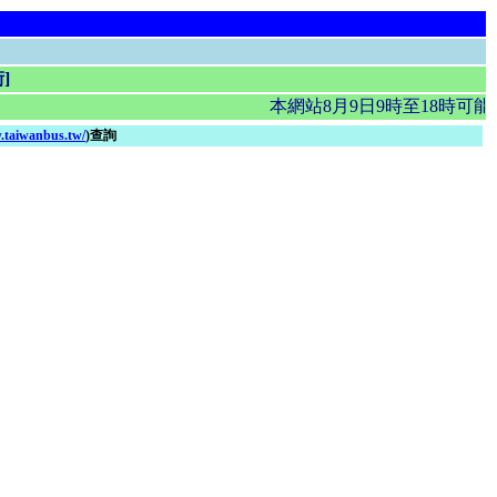
]
本網站8月9日9時至18時可
.taiwanbus.tw/
)查詢