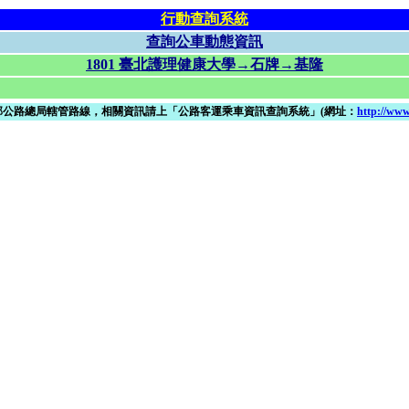
行動查詢系統
查詢公車動態資訊
1801 臺北護理健康大學→石牌→基隆
部公路總局轄管路線，相關資訊請上「公路客運乘車資訊查詢系統」(網址：
http://www