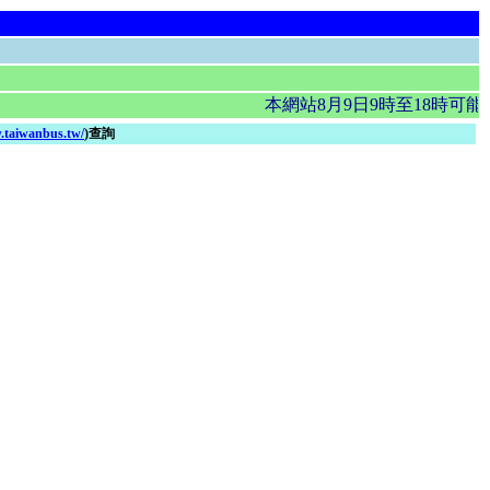
本網站8月9日9時至18時可
.taiwanbus.tw/
)查詢