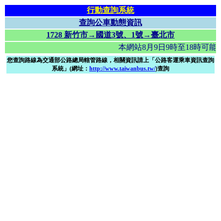
行動查詢系統
查詢公車動態資訊
1728 新竹市→國道3號、1號→臺北市
本網站8月9日9時至18時
您查詢路線為交通部公路總局轄管路線，相關資訊請上「公路客運乘車資訊查詢
系統」(網址：
http://www.taiwanbus.tw/
)查詢