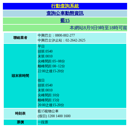
行動查詢系統
查詢公車動態資訊
藍15
本網站8月9日9時至18時
中興巴士：0800-002-277
聯絡業者
中興巴士汐止站：02-2642-2625
平日
頭班:0540
末班:0010
尖峰間距:05~08分
離峰間距:08~12分
22:00之後15-20分
頭末班時間
假日
頭班:0540
末班:0010
尖峰間距:10分
離峰間距:15分
20:00之後15-20分
藍15寵物公車
時刻表
(假日) 1200 1400 1600
票價
一段票