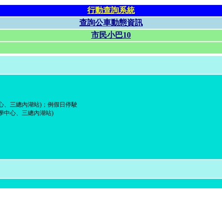
行動查詢系統
查詢公車動態資訊
市民小巴10
學中心、三總內湖站)；例假日停駛
醫學中心、三總內湖站)