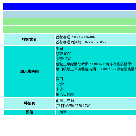
首都客運：0800-000-866
聯絡業者
首都客運內湖站：02-8792-5056
平日
頭班:0650
末班:1740
繞駛三軍總醫院時間：0800-2130(停靠國防醫
平日繞駛三軍總醫院時間：0800-2130(停靠國防
頭末班時間
假日
頭班:
末班:
例假日停駛
市民小巴10
時刻表
(平日) 0650 0750 1740
票價
一段票