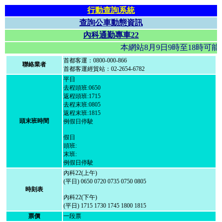
行動查詢系統
查詢公車動態資訊
內科通勤專車22
本網站8月9日9時至18時
首都客運：0800-000-866
聯絡業者
首都客運經貿站：02-2654-6782
平日
去程頭班:0650
返程頭班:1715
去程末班:0805
返程末班:1815
頭末班時間
例假日停駛
假日
頭班:
末班:
例假日停駛
內科22(上午)
(平日) 0650 0720 0735 0750 0805
時刻表
內科22(下午)
(平日) 1715 1730 1745 1800 1815
票價
一段票