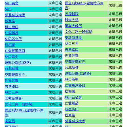
林口農會
末班已過
國道1號41Km(虛擬站不停
末班已過
靠)
林口
末班已過
長庚醫院
末班已過
醒吾科技大學
末班已過
醫學大樓
末班已過
粉寮路
末班已過
華夏大飯店
末班已過
新生街口
末班已過
文化二路一段郵局
末班已過
仁愛麗晶
末班已過
安敦新世界
末班已過
林口區公所
末班已過
林口三井
末班已過
松柏蘆
末班已過
忠孝路口
末班已過
仁愛東湖路口
末班已過
世貿芳鄰
末班已過
林口高中
末班已過
空間樂園社區
末班已過
運動公園(仁愛路)
末班已過
台北新都
末班已過
台北新都
末班已過
運動公園(仁愛路)
末班已過
空間樂園社區
末班已過
林口高中
末班已過
世貿芳鄰
末班已過
仁愛東湖路口
末班已過
忠孝路口
末班已過
松柏蘆
末班已過
林口三井
末班已過
林口區公所
末班已過
安敦新世界
末班已過
仁愛麗晶
末班已過
文化二路一段郵局
末班已過
新生街口
末班已過
國道1號41Km(虛擬站不停
末班已過
靠)
粉寮路
末班已過
高公局
末班已過
醒吾科技大學
末班已過