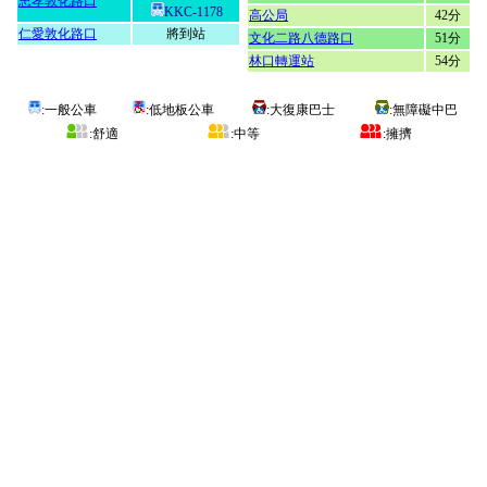
忠孝敦化路口
KKC-1178
高公局
42分
仁愛敦化路口
將到站
文化二路八德路口
51分
林口轉運站
54分
:一般公車
:低地板公車
:大復康巴士
:無障礙中巴
:舒適
:中等
:擁擠