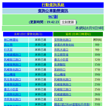
行動查詢系統
查詢公車動態資訊
967副
(更新時間：
19:42:23
)
本網站8月9日9
去程 (往仁愛敦化路口)
返程 (往林口轉運站)
林口轉運站
末班已過
安和敦化路口
將到站
高公局
末班已過
捷運忠孝敦化站
8分
行天宮
末班已過
市民大道口
9分
民權建國路口
末班已過
市立體育場
10分
民權龍江路口
末班已過
臺北小巨蛋
12分
民權復興路口
末班已過
長庚醫院
15分
民權敦化路口
末班已過
富錦街口
17分
松山機場
末班已過
松山機場
19分
民生敦化路口
末班已過
民權敦化路口
23分
長春敦化路口
末班已過
民權復興路口
23分
臺北小巨蛋
末班已過
民權龍江路口
25分
八德敦化路口
末班已過
民權建國路口
26分
市民敦化路口
末班已過
行天宮
28分
末班已過
國道1號25Km(虛擬站不停靠)
33分