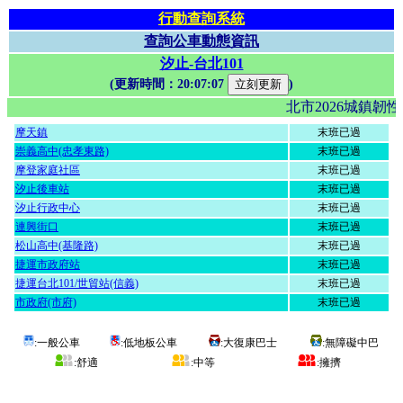
行動查詢系統
查詢公車動態資訊
汐止-台北101
(更新時間：
20:07:07
)
北市2026城鎮
摩天鎮
末班已過
崇義高中(忠孝東路)
末班已過
摩登家庭社區
末班已過
汐止後車站
末班已過
汐止行政中心
末班已過
連興街口
末班已過
松山高中(基隆路)
末班已過
捷運市政府站
末班已過
捷運台北101/世貿站(信義)
末班已過
市政府(市府)
末班已過
:一般公車
:低地板公車
:大復康巴士
:無障礙中巴
:舒適
:中等
:擁擠