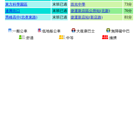
東方科學園區
末班已過
崇光中學
73分
連興街口
末班已過
捷運新店區公所站(北新)
76分
秀峰高中(忠孝東路)
末班已過
捷運新店站(新店路)
81分
:一般公車
:低地板公車
:大復康巴士
:無障礙中巴
:舒適
:中等
:擁擠