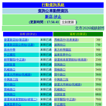
行動查詢系統
查詢公車動態資訊
新店-汐止
(更新時間：
17:56:41
)
北市2026城鎮
去程 (往汐止)
返程 (往新店)
捷運新店站(新店路)
末班已過
秀峰高中(忠孝東路)
3分
捷運新店區公所站(北新)
末班已過
連興街口
7分
崇光中學
末班已過
東方科學園區
9分
中正國宅
末班已過
遠東世界中心
12分
耕莘醫院(中正路)
末班已過
捷運南港展覽館站(南港路)
23分
花開富貴
末班已過
寶興路口
50分
民權路口
末班已過
寶橋路口
54分
捷運大坪林站(民權路)
末班已過
寶中路口
56分
中興路三段
末班已過
中興路三段
57分
寶中路口
末班已過
捷運大坪林站(民權路)
59分
寶橋路口
末班已過
民權路口
62分
寶興路口
末班已過
花開富貴
68分
捷運南港展覽館站(經貿二)
末班已過
耕莘醫院(中正路)
70分
遠東世界中心
末班已過
中正國宅
72分