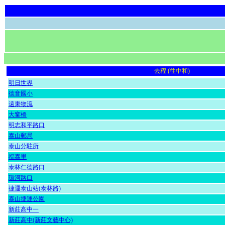
去程 (往中和)
明日世界
德音國小
遠東物流
大窠橋
明志和平路口
泰山郵局
泰山分駐所
福泰里
泰林仁德路口
環河路口
捷運泰山站(泰林路)
泰山捷運公園
新莊高中一
新莊高中(新莊文藝中心)