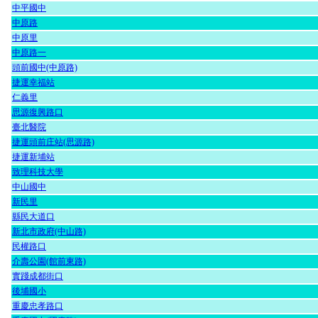
中平國中
中原路
中原里
中原路一
頭前國中(中原路)
捷運幸福站
仁義里
思源復興路口
臺北醫院
捷運頭前庄站(思源路)
捷運新埔站
致理科技大學
中山國中
新民里
縣民大道口
新北市政府(中山路)
民權路口
介壽公園(館前東路)
實踐成都街口
後埔國小
重慶忠孝路口