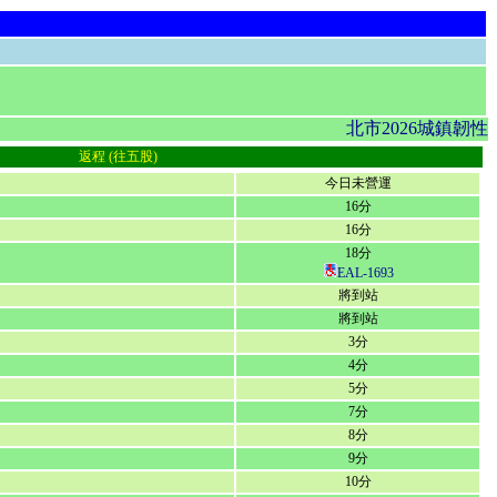
北市2026城鎮韌
返程 (往五股)
今日未營運
16分
16分
18分
EAL-1693
將到站
將到站
3分
4分
5分
7分
8分
9分
10分