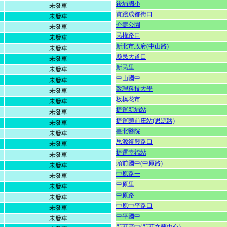
後埔國小
未發車
實踐成都街口
未發車
介壽公園
未發車
民權路口
未發車
新北市政府(中山路)
未發車
縣民大道口
未發車
新民里
未發車
中山國中
未發車
致理科技大學
未發車
板橋花市
未發車
捷運新埔站
未發車
捷運頭前庄站(思源路)
未發車
臺北醫院
未發車
思源復興路口
未發車
捷運幸福站
未發車
頭前國中(中原路)
未發車
中原路一
未發車
中原里
未發車
中原路
未發車
中原中平路口
未發車
中平國中
未發車