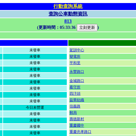
行動查詢系統
查詢公車動態資訊
813
(更新時間：
05:33:36
)
未發車
駕訓中心
未發車
變電所
未發車
平和里
未發車
永豐路口
未發車
金城路口
未發車
看守所
未發車
四汴頭
未發車
益華紡織
未發車
信義路
今日未營運
郵局
未發車
壽德新村
未發車
重慶國中
未發車
重慶忠孝路口
未發車