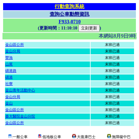
行動查詢系統
查詢公車動態資訊
F933-0710
(更新時間：
11:10:10
)
本網站8月9日9
金山區公所
末班已過
金山分局
末班已過
豐漁
末班已過
山尾
末班已過
磺港路
末班已過
磺港
末班已過
社寮
末班已過
金山青年活動中心
末班已過
金山分局
末班已過
金山
末班已過
金山區公所
末班已過
臺大醫院金山分院
末班已過
金山區公所
末班已過
:一般公車
:低地板公車
:大復康巴士
:無障礙中巴