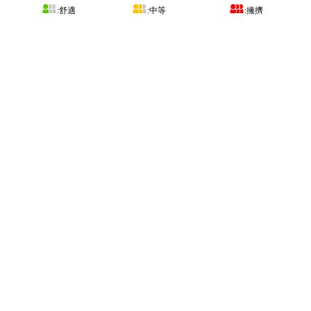
:舒適
:中等
:擁擠