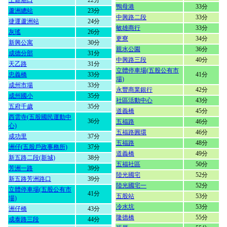
王爺廟口
22分
鴨母港
33分
蘆洲總站
23分
中興路二段
33分
捷運蘆洲站
24分
敏雄商行
33分
灰瑤
26分
更寮
34分
新興公寓
30分
親水公園
36分
成德分部
31分
中興路三段
40分
天乙路
31分
立體停車場(五股公有市
忠義橋
33分
41分
場)
成州市場
33分
永豐商業銀行
42分
成州國小
35分
社區活動中心
43分
五府千歲
35分
道義橋
45分
西雲寺(五股國民運動中
36分
五福路
46分
心)
五福路圓環
46分
成功里
37分
五福路
48分
洲仔(五股戶政事務所)
37分
道義橋
49分
新五路二段(新城)
38分
五福社區
50分
芳洲一路
39分
陸光國宅
52分
新五路芳洲路口
39分
陸光國宅一
52分
立體停車場(五股公有市
41分
五股站
53分
場)
冷水坑
53分
洲仔橋
43分
隆德橋
55分
成泰路三段
44分