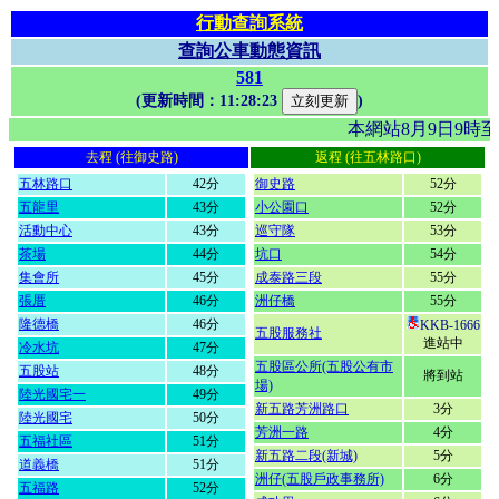
行動查詢系統
查詢公車動態資訊
581
(更新時間：
11:28:23
)
本網站8月9日9時
去程 (往御史路)
返程 (往五林路口)
五林路口
42分
御史路
52分
五龍里
43分
小公園口
52分
活動中心
43分
巡守隊
53分
茶場
44分
坑口
54分
集會所
45分
成泰路三段
55分
張厝
46分
洲仔橋
55分
隆德橋
46分
KKB-1666
五股服務社
進站中
冷水坑
47分
五股區公所(五股公有市
五股站
48分
將到站
場)
陸光國宅一
49分
新五路芳洲路口
3分
陸光國宅
50分
芳洲一路
4分
五福社區
51分
新五路二段(新城)
5分
道義橋
51分
洲仔(五股戶政事務所)
6分
五福路
52分