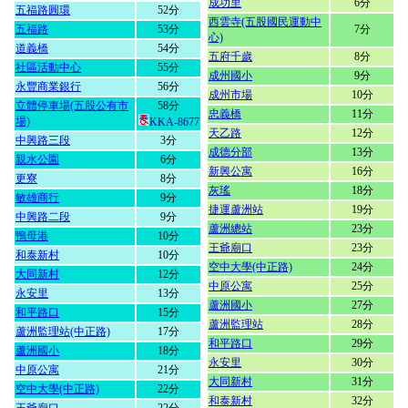
成功里
6分
五福路圓環
52分
西雲寺(五股國民運動中
五福路
53分
7分
心)
道義橋
54分
五府千歲
8分
社區活動中心
55分
成州國小
9分
永豐商業銀行
56分
成州市場
10分
立體停車場(五股公有市
58分
忠義橋
11分
場)
KKA-8677
天乙路
12分
中興路三段
3分
成德分部
13分
親水公園
6分
新興公寓
16分
更寮
8分
灰瑤
18分
敏雄商行
9分
捷運蘆洲站
19分
中興路二段
9分
蘆洲總站
23分
鴨母港
10分
王爺廟口
23分
和泰新村
10分
空中大學(中正路)
24分
大同新村
12分
中原公寓
25分
永安里
13分
蘆洲國小
27分
和平路口
15分
蘆洲監理站
28分
蘆洲監理站(中正路)
17分
和平路口
29分
蘆洲國小
18分
永安里
30分
中原公寓
21分
大同新村
31分
空中大學(中正路)
22分
和泰新村
32分