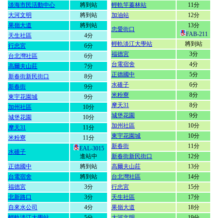
淡海市民活動中心
將到站
輕軌竿蓁林站
11分
大河文明
將到站
加油站
12分
果嶺大道
將到站
13分
忠愛街口
FAB-211
天生社區
4分
輕軌淡江大學站
將到站
行忠宮
6分
福德宮
3分
台北灣社區
6分
台電宿舍
4分
高爾夫山莊
7分
正德國中
5分
新春街新民街口
8分
水碓子
6分
新春街
9分
米粉寮
8分
東宇花園城
9分
摩天31
8分
加州社區
10分
城堡花園
9分
城堡花園
10分
加州社區
10分
摩天31
11分
東宇花園城
10分
米粉寮
11分
新春街
11分
EAL-3015
水碓子
進站中
新春街新民街口
12分
正德國中
將到站
高爾夫山莊
13分
台電宿舍
將到站
台北灣社區
14分
福德宮
3分
行忠宮
15分
北新路口
3分
天生社區
17分
自來水公司
4分
果嶺大道
18分
輕軌淡江大學站
5分
大河文明
19分