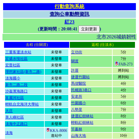
行動查詢系統
查詢公車動態資訊
紅23
(更新時間：
20:08:41
)
北市2026城鎮韌
去程 (往關渡)
返程 (往淡水)
三重客運淡水站
未發車
立功街
5分
宏盛水悅社區
未發車
7分
關渡
FAB-273
宏普社區
未發車
許厝
將到站
理想家社區(新市二路)
未發車
捷運竹圍站
將到站
淡海國小
未發車
馬偕醫院
4分
新市二路二段
未發車
民權路3巷口
4分
沙崙濱海路口
未發車
安老所
5分
富麗河社區
未發車
竹圍國小
6分
輕軌台北海洋大學站
未發車
八勢里
7分
大庄
未發車
捷運紅樹林站
8分
美人嶼社區
未發車
輕軌紅樹林站
8分
淡海中正路口
未發車
竿蓁林
9分
KKA-8006
淡海
進站中
山海大地
10分