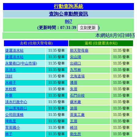
行動查詢系統
查詢公車動態資訊
867
(更新時間：
07:31:39
)
本網站8月9日9時
去程 (往順天聖母廟)
返程 (往捷運淡水站)
捷運淡水站
11:35 發車
順天聖母廟
11:35 發車
捷運淡水站
11:35 發車
尖山湖
11:35 發車
永樂巷口(中山市場)
11:35 發車
出磺口
11:35 發車
北淡水
11:35 發車
九芎林
11:35 發車
頂好
11:35 發車
北海道場
11:35 發車
水碓子
11:35 發車
潘厝
11:35 發車
米粉寮
11:35 發車
朱厝
11:35 發車
外寮
11:35 發車
石門分校
11:35 發車
淡水行政中心
11:35 發車
碾米廠
11:35 發車
中山濱海路口
11:35 發車
游厝
11:35 發車
公司田溪橋
11:35 發車
茶葉工廠
11:35 發車
埤島里
11:35 發車
王厝
11:35 發車
育英國小
11:35 發車
崎頂
11:35 發車
林子
11:35 發車
衛生所
11:35 發車