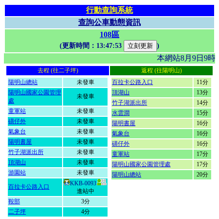
行動查詢系統
查詢公車動態資訊
108區
(更新時間：
13:47:53
)
本網站8月9日9
去程 (往二子坪)
返程 (往陽明山)
陽明山總站
未發車
百拉卡公路入口
11分
陽明山國家公園管理
頂湖山
13分
未發車
處
竹子湖派出所
14分
童軍站
未發車
水雲澗
15分
磺仔外
未發車
陽明書屋
16分
氣象台
未發車
氣象台
16分
陽明書屋
未發車
磺仔外
16分
竹子湖派出所
未發車
童軍站
17分
頂湖山
未發車
陽明山國家公園管理處
17分
游園站
未發車
陽明山總站
20分
KKB-0093
百拉卡公路入口
進站中
鞍部
3分
二子坪
4分