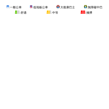
:一般公車
:低地板公車
:大復康巴士
:無障礙中巴
:舒適
:中等
:擁擠