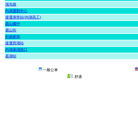
瑞光路
內湖運動中心
捷運港墘站(內湖高工)
麗山國中
麗山街
恕德家商
捷運西湖站
內湖基湖路口
基湖站
:一般公車
:舒適