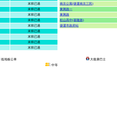
末班已過
南京公寓(捷運南京三民)
末班已過
東興路一
末班已過
東興路
末班已過
松山高中(基隆路)
末班已過
捷運市政府站
末班已過
末班已過
末班已過
末班已過
:低地板公車
:大復康巴士
:中等