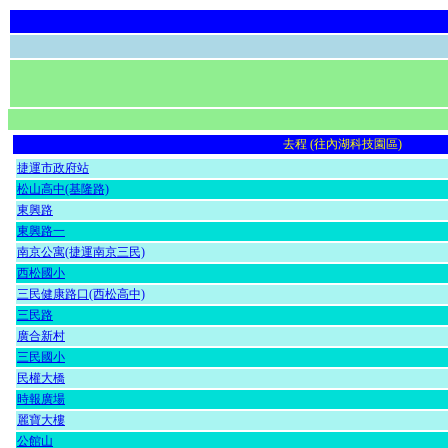
去程 (往內湖科技園區)
捷運市政府站
松山高中(基隆路)
東興路
東興路一
南京公寓(捷運南京三民)
西松國小
三民健康路口(西松高中)
三民路
廣合新村
三民國小
民權大橋
時報廣場
麗寶大樓
公館山