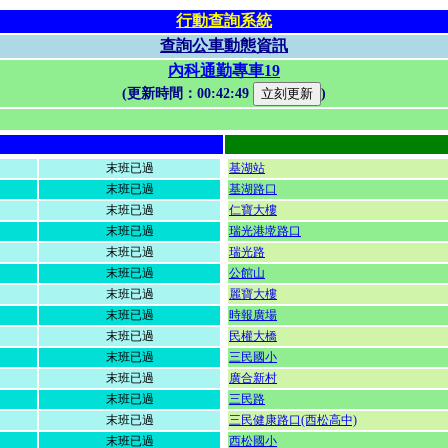
行動查詢系統
查詢公車動態資訊
內科通勤專車19
(更新時間：
00:42:49
)
末班已過
基湖站
末班已過
基湖路口
末班已過
仁寶大樓
末班已過
瑞光港墘路口
末班已過
瑞光路
末班已過
公館山
末班已過
麗寶大樓
末班已過
時報廣場
末班已過
民權大橋
末班已過
三民國小
末班已過
廣合新村
末班已過
三民路
末班已過
三民健康路口(西松高中)
末班已過
西松國小