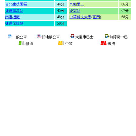
台北生技園區
44分
九如里二
66分
捷運南港站
45分
凌雲站
67分
南港機廠
48分
中華科技大學(正門)
68分
捷運昆陽站
50分
:一般公車
:低地板公車
:大復康巴士
:無障礙中巴
:舒適
:中等
:擁擠