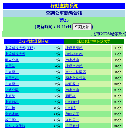
行動查詢系統
查詢公車動態資訊
藍25
(更新時間：
10:11:44
)
北市2026城鎮
去程 (往捷運昆陽站)
返程 (往中華科技大學)
中華科技大學(正門)
33分
捷運昆陽站
51分
中華科技大學
33分
衛生福利部
53分
軍人公墓
33分
南港機廠
55分
凌雲站
34分
捷運南港站
56分
九如里二
35分
台北生技園區
58分
凌雲五村
35分
國家文官學院
58分
九如里一
36分
誠正國中
60分
胡適公園
37分
南港水廠
61分
中研院
38分
圓拱橋
61分
中研新村
39分
中研新村
62分
圓拱橋
40分
中研院
63分
南港水廠
41分
胡適公園
65分
誠正國中
42分
九如里一
65分
國家文官學院
43分
凌雲五村
66分