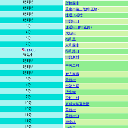
將到站
螢橋國小
將到站
重慶南路三段(中正橋)
將到站
捷運頂溪站
將到站
中興街口
3分
豫溪街口(中正路)
4分
大新街
6分
福和里
7分
永和國小
713-U3
得和路口
進站中
中興新村
將到站
中興二村
將到站
將到站
智光商職
3分
景新街
4分
幸福市場
5分
放生寺
7分
飛駝二村
10分
臺科大華夏校區
10分
華新街
11分
華新街口
11分
壽南橋
13分