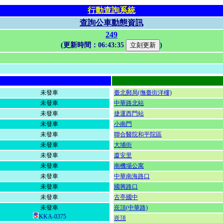
行動查詢系統
查詢公車動態資訊
249
(更新時間：
06:43:35
)
未發車
臺北郵局(撫臺街洋樓)
未發車
中華路北站
未發車
捷運西門站
未發車
小南門
未發車
聯合醫院和平院區
未發車
大埔街
未發車
廈安里
未發車
南機場公寓
未發車
中華南海路口
未發車
國興路口
未發車
古亭國中
未發車
崁頂(中華路)
KKA-0375
崁頂