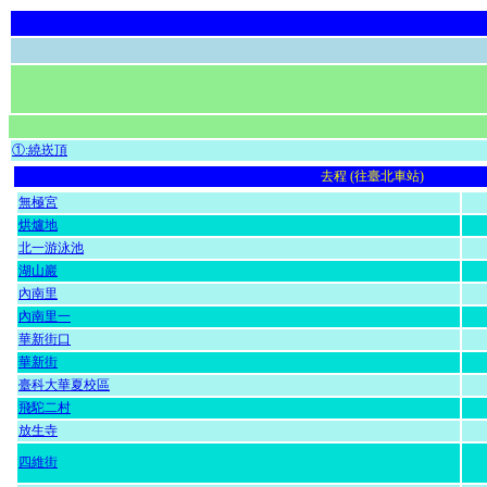
①:繞崁頂
去程 (往臺北車站)
無極宮
烘爐地
北一游泳池
湖山巖
內南里
內南里一
華新街口
華新街
臺科大華夏校區
飛駝二村
放生寺
四維街