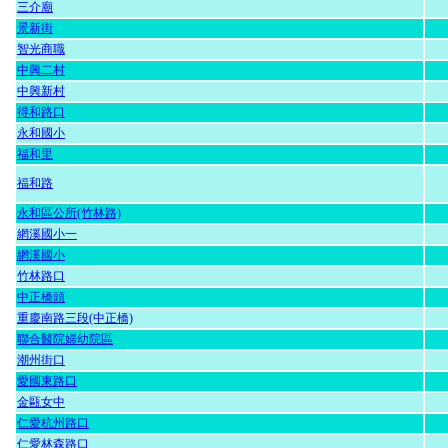
三介廟
景新街
智光商職
中興二村
中興新村
得和路口
永和國小
福和里
福和路
永和區公所(竹林路)
網溪國小一
網溪國小
竹林路口
中正橋頭
重慶南路三段(中正橋)
聯合醫院婦幼院區
潮州街口
愛國東路口
金甌女中
仁愛杭州路口
仁愛林森路口