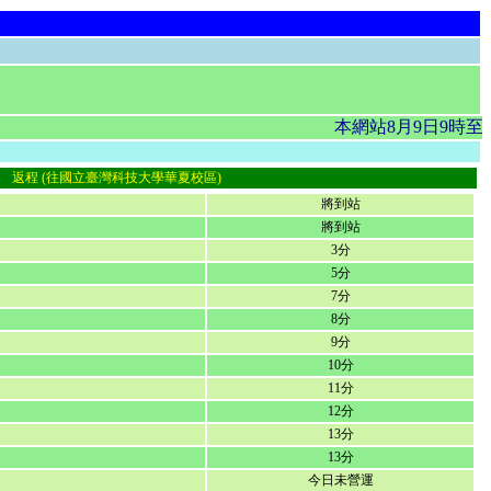
本網站8月9日9時至
返程 (往國立臺灣科技大學華夏校區)
將到站
將到站
3分
5分
7分
8分
9分
10分
11分
12分
13分
13分
今日未營運