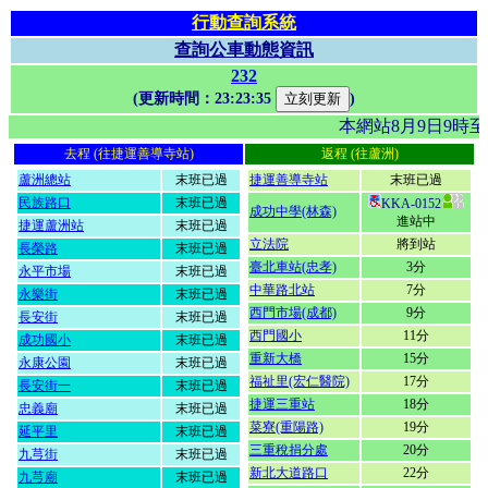
行動查詢系統
查詢公車動態資訊
232
(更新時間：
23:23:35
)
本網站8月9日9時
去程 (往捷運善導寺站)
返程 (往蘆洲)
蘆洲總站
末班已過
捷運善導寺站
末班已過
民族路口
末班已過
KKA-0152
成功中學(林森)
進站中
捷運蘆洲站
末班已過
立法院
將到站
長榮路
末班已過
臺北車站(忠孝)
3分
永平市場
末班已過
中華路北站
7分
永樂街
末班已過
西門市場(成都)
9分
長安街
末班已過
西門國小
11分
成功國小
末班已過
重新大橋
15分
永康公園
末班已過
福祉里(宏仁醫院)
17分
長安街一
末班已過
捷運三重站
18分
忠義廟
末班已過
菜寮(重陽路)
19分
延平里
末班已過
三重稅捐分處
20分
九芎街
末班已過
新北大道路口
22分
九芎廟
末班已過