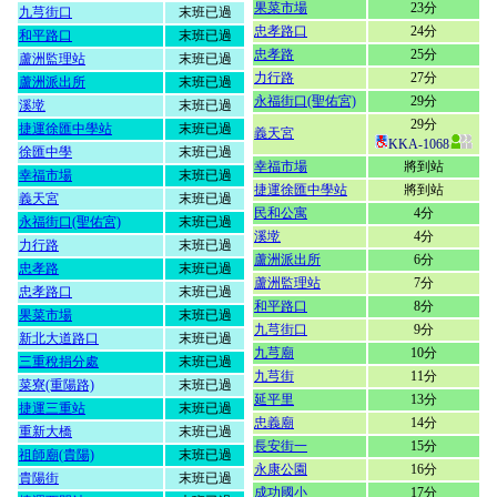
果菜市場
23分
九芎街口
末班已過
忠孝路口
24分
和平路口
末班已過
忠孝路
25分
蘆洲監理站
末班已過
力行路
27分
蘆洲派出所
末班已過
永福街口(聖佑宮)
29分
溪墘
末班已過
29分
捷運徐匯中學站
末班已過
義天宮
KKA-1068
徐匯中學
末班已過
幸福市場
將到站
幸福市場
末班已過
捷運徐匯中學站
將到站
義天宮
末班已過
民和公寓
4分
永福街口(聖佑宮)
末班已過
溪墘
4分
力行路
末班已過
蘆洲派出所
6分
忠孝路
末班已過
蘆洲監理站
7分
忠孝路口
末班已過
和平路口
8分
果菜市場
末班已過
九芎街口
9分
新北大道路口
末班已過
九芎廟
10分
三重稅捐分處
末班已過
九芎街
11分
菜寮(重陽路)
末班已過
延平里
13分
捷運三重站
末班已過
忠義廟
14分
重新大橋
末班已過
長安街一
15分
祖師廟(貴陽)
末班已過
永康公園
16分
貴陽街
末班已過
成功國小
17分