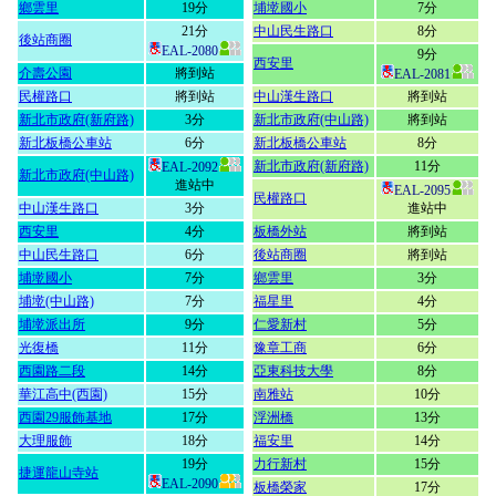
鄉雲里
19分
埔墘國小
7分
21分
中山民生路口
8分
後站商圈
EAL-2080
9分
西安里
介壽公園
將到站
EAL-2081
民權路口
將到站
中山漢生路口
將到站
新北市政府(新府路)
3分
新北市政府(中山路)
將到站
新北板橋公車站
6分
新北板橋公車站
8分
新北市政府(新府路)
11分
EAL-2092
新北市政府(中山路)
進站中
EAL-2095
民權路口
中山漢生路口
3分
進站中
西安里
4分
板橋外站
將到站
中山民生路口
6分
後站商圈
將到站
埔墘國小
7分
鄉雲里
3分
埔墘(中山路)
7分
福星里
4分
埔墘派出所
9分
仁愛新村
5分
光復橋
11分
豫章工商
6分
西園路二段
14分
亞東科技大學
8分
華江高中(西園)
15分
南雅站
10分
西園29服飾基地
17分
浮洲橋
13分
大理服飾
18分
福安里
14分
19分
力行新村
15分
捷運龍山寺站
EAL-2090
板橋榮家
17分