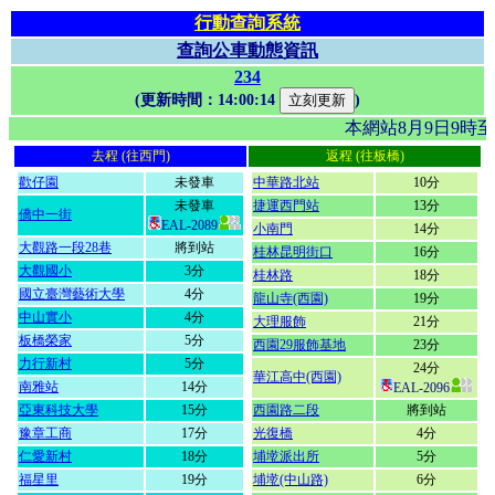
行動查詢系統
查詢公車動態資訊
234
(更新時間：
14:00:14
)
本網站8月9日9時
去程 (往西門)
返程 (往板橋)
歡仔園
未發車
中華路北站
10分
未發車
捷運西門站
13分
僑中一街
EAL-2089
小南門
14分
大觀路一段28巷
將到站
桂林昆明街口
16分
大觀國小
3分
桂林路
18分
國立臺灣藝術大學
4分
龍山寺(西園)
19分
中山實小
4分
大理服飾
21分
板橋榮家
5分
西園29服飾基地
23分
力行新村
5分
24分
華江高中(西園)
南雅站
14分
EAL-2096
亞東科技大學
15分
西園路二段
將到站
豫章工商
17分
光復橋
4分
仁愛新村
18分
埔墘派出所
5分
福星里
19分
埔墘(中山路)
6分