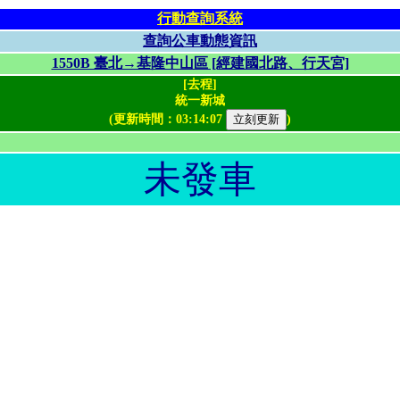
行動查詢系統
查詢公車動態資訊
1550B 臺北→基隆中山區 [經建國北路、行天宮]
[去程]
統一新城
(更新時間：
03:14:07
)
未發車