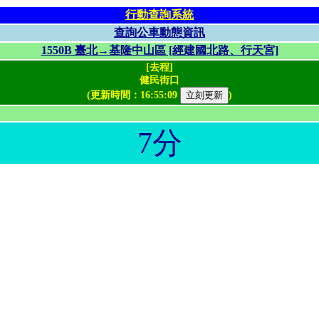
行動查詢系統
查詢公車動態資訊
1550B 臺北→基隆中山區 [經建國北路、行天宮]
[去程]
健民街口
(更新時間：
16:55:09
)
7分