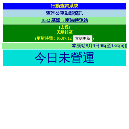
行動查詢系統
查詢公車動態資訊
1032 基隆→南港轉運站
[去程]
天驕社區
(更新時間：
05:07:12
)
本網站8月9日9時至18時
今日未營運