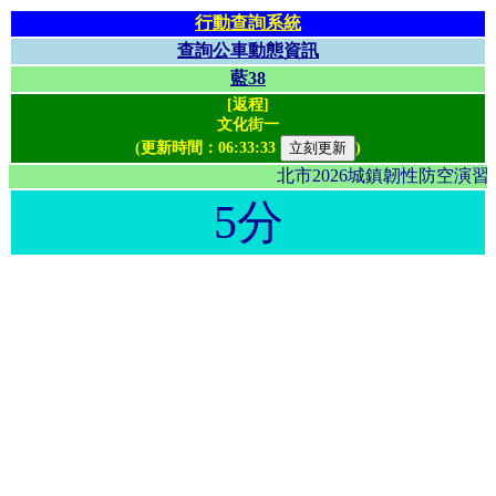
行動查詢系統
查詢公車動態資訊
藍38
[返程]
文化街一
(更新時間：
06:33:33
)
北市2026城鎮韌性防空演
5分