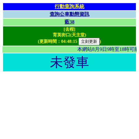
行動查詢系統
查詢公車動態資訊
藍38
[去程]
育英街口(天主堂)
(更新時間：
04:48:15
)
本網站8月9日9時至18時
未發車