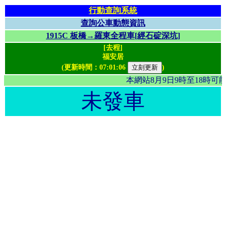
行動查詢系統
查詢公車動態資訊
1915C 板橋→羅東全程車[經石碇深坑]
[去程]
福安居
(更新時間：
07:01:06
)
本網站8月9日9時至18時
未發車