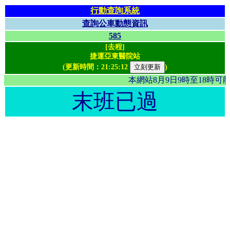
行動查詢系統
查詢公車動態資訊
585
[去程]
捷運亞東醫院站
(更新時間：
21:25:12
)
本網站8月9日9時至18時
末班已過