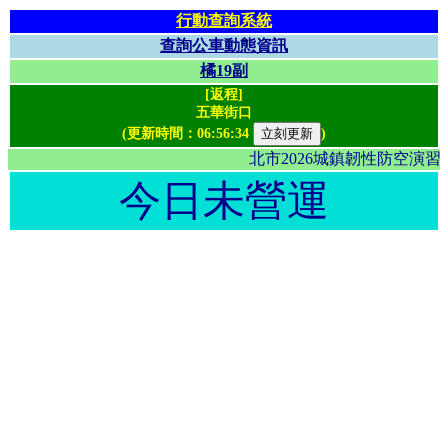
行動查詢系統
查詢公車動態資訊
橘19副
[返程]
五華街口
(更新時間：
06:56:34
)
北市2026城鎮韌性防空演
今日未營運