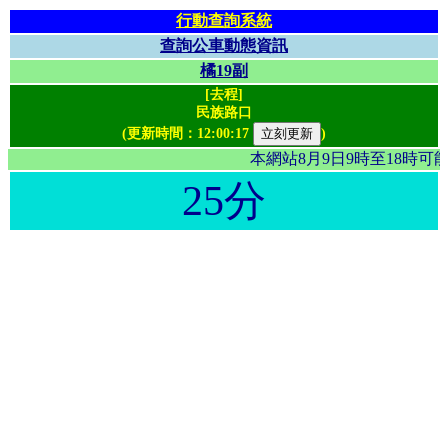
行動查詢系統
查詢公車動態資訊
橘19副
[去程]
民族路口
(更新時間：
12:00:17
)
本網站8月9日9時至18時
25分