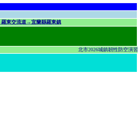
號→羅東交流道→宜蘭縣羅東鎮
北市2026城鎮韌性防空演