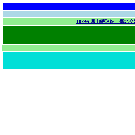
1879A 圓山轉運站→臺