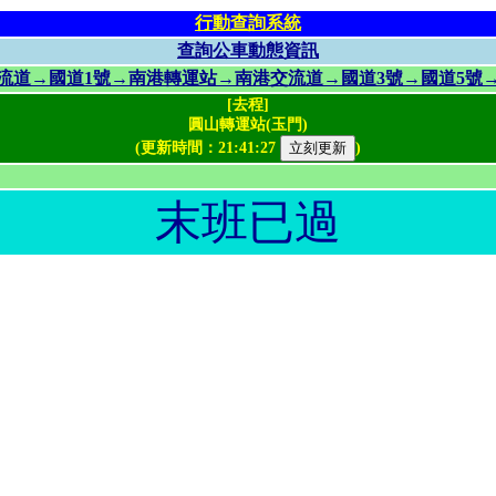
行動查詢系統
查詢公車動態資訊
北交流道→國道1號→南港轉運站→南港交流道→國道3號→國道5
[去程]
圓山轉運站(玉門)
(更新時間：
21:41:27
)
末班已過