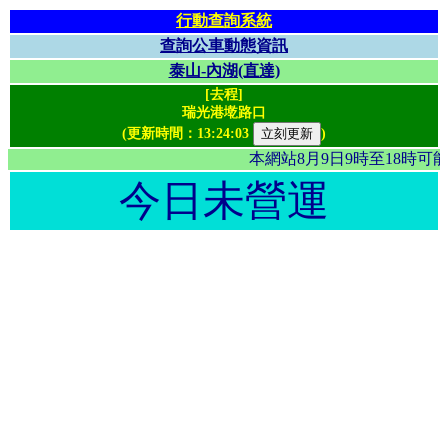
行動查詢系統
查詢公車動態資訊
泰山-內湖(直達)
[去程]
瑞光港墘路口
(更新時間：
13:24:03
)
本網站8月9日9時至18時
今日未營運