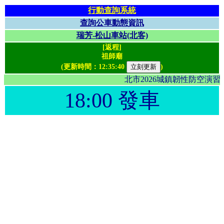
行動查詢系統
查詢公車動態資訊
瑞芳-松山車站(北客)
[返程]
祖師廟
(更新時間：
12:35:40
)
北市2026城鎮韌性防空演
18:00 發車