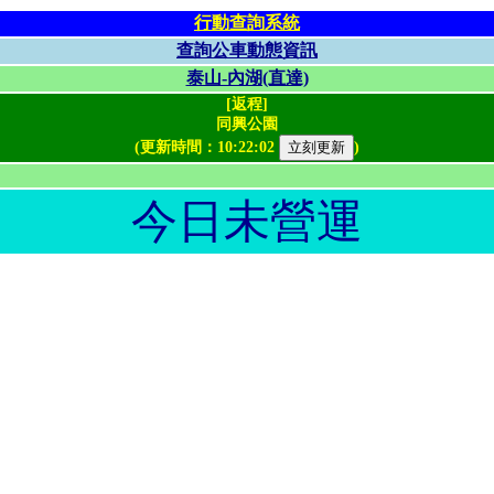
行動查詢系統
查詢公車動態資訊
泰山-內湖(直達)
[返程]
同興公園
(更新時間：
10:22:02
)
今日未營運